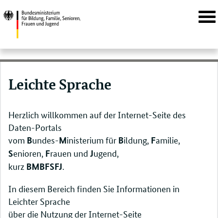
Navi
öffn
Direktlink:
Leichte Sprache
Herzlich willkommen auf der Internet-Seite des
Daten-Portals
vom
undes-
inisterium für
ildung,
amilie,
B
M
B
F
enioren,
rauen und
ugend,
S
F
J
kurz
.
BMBFSFJ
In diesem Bereich finden Sie Informationen in
Leichter Sprache
über die Nutzung der Internet-Seite