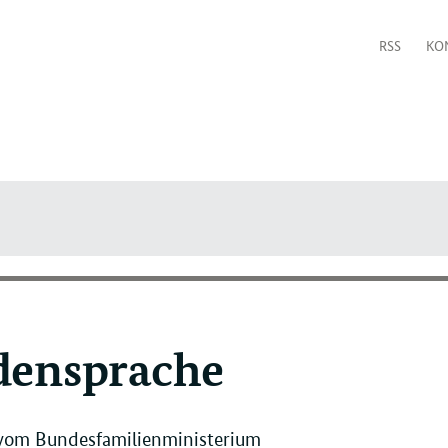
RSS
KO
densprache
 vom Bundesfamilienministerium