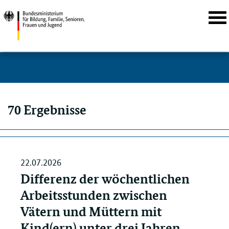
Navi
öffn
Direktlink:
Suche
Suche:
70 Ergebnisse
22.07.2026
Differenz der wöchentlichen
Arbeitsstunden zwischen
Vätern und Müttern mit
Kind(ern) unter drei Jahren